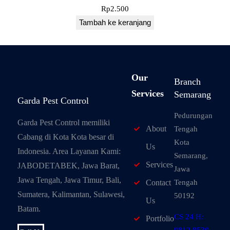
Rp
2.500
Tambah ke keranjang
Our
Branch
Services
Semarang
Garda Pest Control
Pedurungan
Garda Pest Control memiliki
About
Tengah
Cabang di Kota Kota besar di
Kota
Us
Indonesia. Area Layanan Kami:
Semarang,
Services
JABODETABEK, Jawa Barat,
Jawa
Jawa Tengah, Jawa Timur, Bali,
Tengah
Contact
Sumatera, Kalimantan, Sulawesi,
50192
Us
Batam.
CS 24 H:
Portfolio