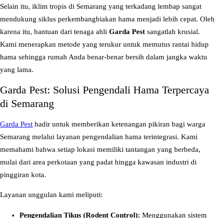
r
Selain itu, iklim tropis di Semarang yang terkadang lembap sangat
i
mendukung siklus perkembangbiakan hama menjadi lebih cepat. Oleh
b
karena itu, bantuan dari tenaga ahli
Garda Pest
sangatlah krusial.
u
Kami menerapkan metode yang terukur untuk memutus rantai hidup
d
hama sehingga rumah Anda benar-benar bersih dalam jangka waktu
i
yang lama.
S
Garda Pest: Solusi Pengendali Hama Terpercaya
e
di Semarang
m
a
Garda Pest
hadir untuk memberikan ketenangan pikiran bagi warga
r
Semarang melalui layanan pengendalian hama terintegrasi. Kami
a
memahami bahwa setiap lokasi memiliki tantangan yang berbeda,
n
mulai dari area perkotaan yang padat hingga kawasan industri di
g
pinggiran kota.
N
Layanan unggulan kami meliputi:
o
.
Pengendalian Tikus (Rodent Control):
Menggunakan sistem