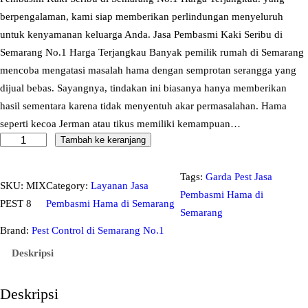
berpengalaman, kami siap memberikan perlindungan menyeluruh
untuk kenyamanan keluarga Anda. Jasa Pembasmi Kaki Seribu di
Semarang No.1 Harga Terjangkau Banyak pemilik rumah di Semarang
mencoba mengatasi masalah hama dengan semprotan serangga yang
dijual bebas. Sayangnya, tindakan ini biasanya hanya memberikan
hasil sementara karena tidak menyentuh akar permasalahan. Hama
seperti kecoa Jerman atau tikus memiliki kemampuan…
Tambah ke keranjang
K
u
a
Tags:
Garda Pest Jasa
SKU:
MIX
Category:
Layanan Jasa
n
Pembasmi Hama di
PEST 8
Pembasmi Hama di Semarang
t
Semarang
i
Brand:
Pest Control di Semarang No.1
t
Deskripsi
a
s
Deskripsi
J