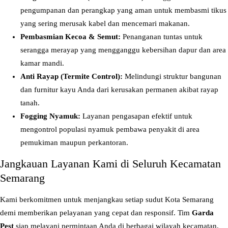
1
pengumpanan dan perangkap yang aman untuk membasmi tikus
H
yang sering merusak kabel dan mencemari makanan.
a
Pembasmian Kecoa & Semut:
Penanganan tuntas untuk
r
serangga merayap yang mengganggu kebersihan dapur dan area
g
kamar mandi.
a
Anti Rayap (Termite Control):
Melindungi struktur bangunan
T
dan furnitur kayu Anda dari kerusakan permanen akibat rayap
e
tanah.
r
Fogging Nyamuk:
Layanan pengasapan efektif untuk
j
mengontrol populasi nyamuk pembawa penyakit di area
a
pemukiman maupun perkantoran.
n
g
Jangkauan Layanan Kami di Seluruh Kecamatan
k
Semarang
a
Kami berkomitmen untuk menjangkau setiap sudut Kota Semarang
u
demi memberikan pelayanan yang cepat dan responsif. Tim
Garda
Pest
siap melayani permintaan Anda di berbagai wilayah kecamatan,