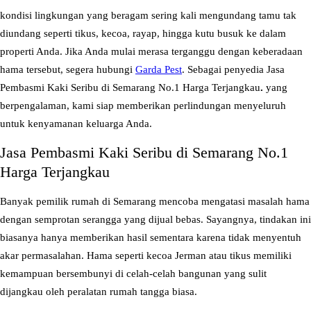
a
kondisi lingkungan yang beragam sering kali mengundang tamu tak
s
diundang seperti tikus, kecoa, rayap, hingga kutu busuk ke dalam
a
properti Anda. Jika Anda mulai merasa terganggu dengan keberadaan
P
hama tersebut, segera hubungi
Garda Pest
. Sebagai penyedia Jasa
e
Pembasmi Kaki Seribu di Semarang No.1 Harga Terjangkau
.
yang
m
berpengalaman, kami siap memberikan perlindungan menyeluruh
b
untuk kenyamanan keluarga Anda.
a
Jasa Pembasmi Kaki Seribu di Semarang No.1
s
Harga Terjangkau
m
i
Banyak pemilik rumah di Semarang mencoba mengatasi masalah hama
K
dengan semprotan serangga yang dijual bebas. Sayangnya, tindakan ini
a
biasanya hanya memberikan hasil sementara karena tidak menyentuh
k
akar permasalahan. Hama seperti kecoa Jerman atau tikus memiliki
i
kemampuan bersembunyi di celah-celah bangunan yang sulit
S
dijangkau oleh peralatan rumah tangga biasa.
e