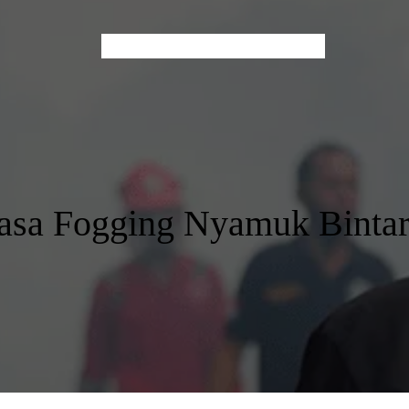
Home
About Us
Services
Contact
Blog
asa Fogging Nyamuk Binta